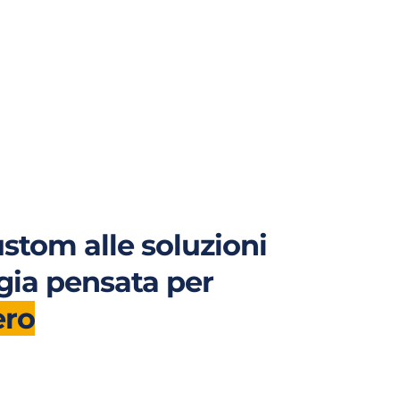
stom alle soluzioni 
ogia pensata per 
ero