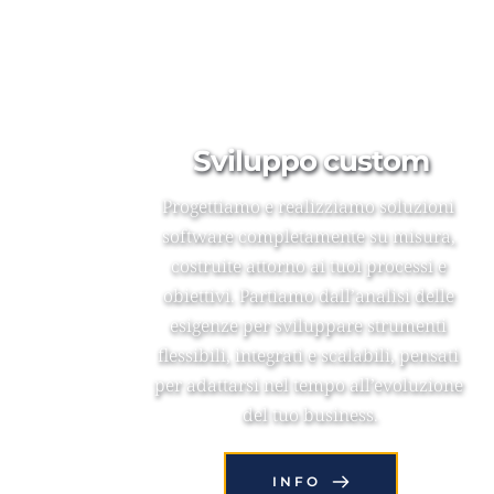
Sviluppo custom
Progettiamo e realizziamo soluzioni 
software completamente su misura, 
costruite attorno ai tuoi processi e 
obiettivi. Partiamo dall’analisi delle 
esigenze per sviluppare strumenti 
flessibili, integrati e scalabili, pensati 
per adattarsi nel tempo all’evoluzione 
del tuo business.
INFO