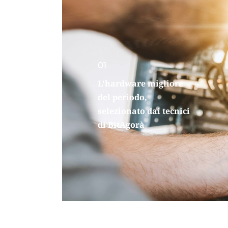
01
L'hardware migliore 
del periodo, 
selezionato dai tecnici 
di BitAgorà