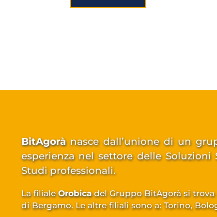
BitAgorà
 nasce dall’unione di un grup
esperienza nel settore delle 
Soluzioni 
Studi professionali
. 
La filiale 
Orobica
 del Gruppo BitAgorà si trova 
di Bergamo. 
Le altre filiali sono a: Torino, Bol