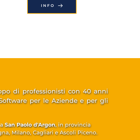
INFO
po di professionisti con 40 anni 
Software per le Aziende e per gli 
a 
San Paolo d'Argon
, in provincia 
ogna, Milano, Cagliari e Ascoli Piceno.