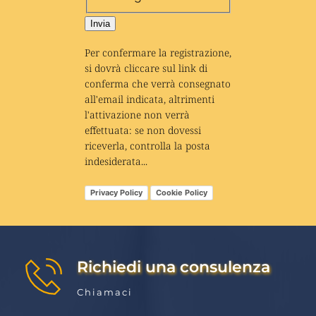
Invia
Per confermare la registrazione, 
si dovrà cliccare sul link di 
conferma che verrà consegnato 
all'email indicata, altrimenti 
l'attivazione non verrà 
effettuata: se non dovessi 
riceverla, controlla la posta 
indesiderata...
Privacy Policy
Cookie Policy
Richiedi una consulenza
Chiamaci