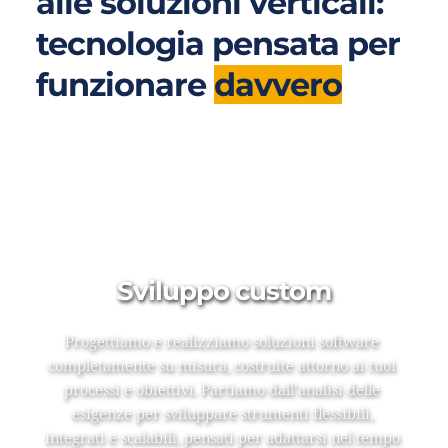
alle soluzioni verticali: 
tecnologia pensata per 
funzionare 
davvero
Sviluppo custom
Progettiamo e realizziamo soluzioni software 
completamente su misura, costruite attorno ai tuoi 
processi e obiettivi. Partiamo dall’analisi delle 
esigenze per sviluppare strumenti flessibili, 
integrati e scalabili, pensati per adattarsi nel tempo 