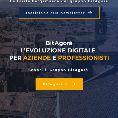
La filiale bergamasca del gruppo BitAgorà
Iscrizione alla newsletter
BitAgorà
L’EVOLUZIONE DIGITALE 
PER 
AZIENDE
 E 
PROFESSIONISTI
Scopri il Gruppo BitAgorà 
BitAgora.it