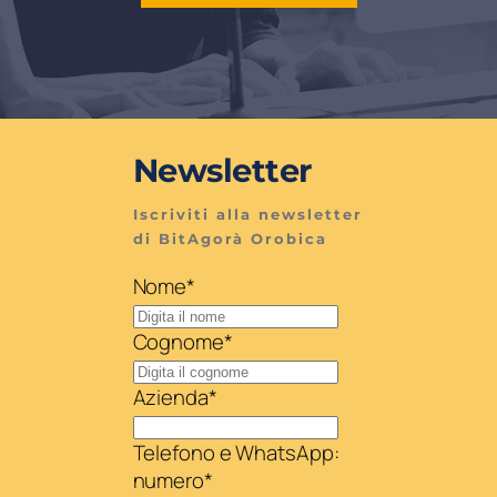
Newsletter
Iscriviti alla newsletter 
di BitAgorà Orobica
Nome
*
Cognome
*
Azienda
*
Telefono e WhatsApp:
numero
*