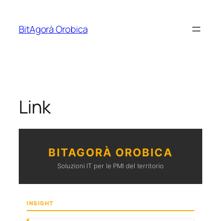
Vai
al
BitAgorà Orobica
contenuto
Link
BITAGORÀ OROBICA
Soluzioni IT per le PMI del territorio
INSIGHT